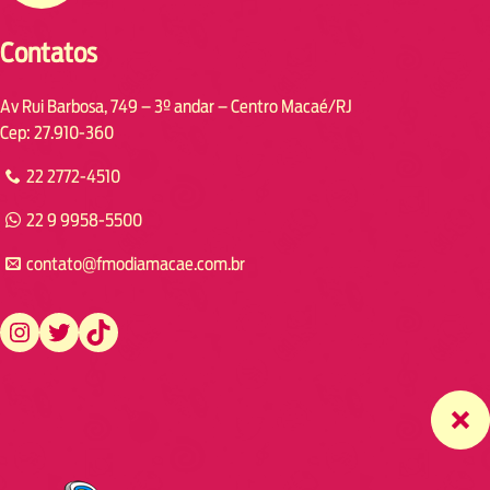
Contatos
Av Rui Barbosa, 749 – 3º andar – Centro Macaé/RJ
Cep: 27.910-360
22 2772-4510
22 9 9958-5500
contato@fmodiamacae.com.br
https://www.instagram.com/fmodia.macae/
https://twitter.com/fmodia.macae/
https://www.tiktok.com/@fmodia.macae