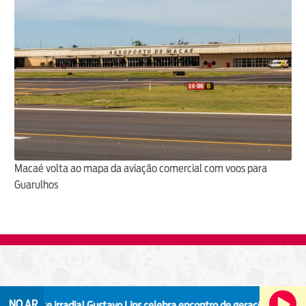
Macaé volta ao mapa da aviação comercial com voos para
Guarulhos
NO AR
ue irradia!
Gustavo Lins celebra encontro de gerações no audiovisual 