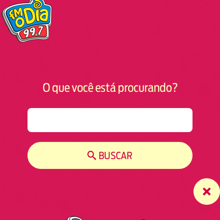
O que você está procurando?
S
e
a
r
BUSCAR
c
h