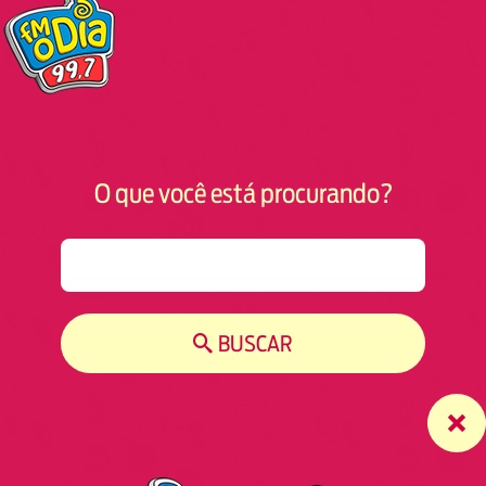
O que você está procurando?
S
e
a
r
BUSCAR
c
h