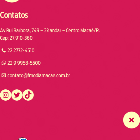
Contatos
Av Rui Barbosa, 749 – 3º andar – Centro Macaé/RJ
Cep: 27.910-360
22 2772-4510
22 9 9958-5500
contato@fmodiamacae.com.br
https://www.instagram.com/fmodia.macae/
https://twitter.com/fmodia.macae/
https://www.tiktok.com/@fmodia.macae