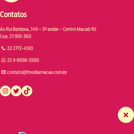
Contatos
Av Rui Barbosa, 749 – 3º andar – Centro Macaé/RJ
Cep: 27.910-360
22 2772-4510
22 9 9958-5500
contato@fmodiamacae.com.br
https://www.instagram.com/fmodia.macae/
https://twitter.com/fmodia.macae/
https://www.tiktok.com/@fmodia.macae