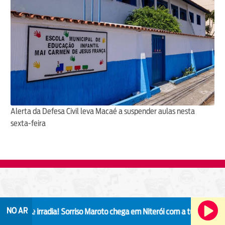
Alerta da Defesa Civil leva Macaé a suspender aulas nesta
sexta-feira
NO AR
ue irradia!
Sorriso Maroto chega em Niterói com a turnê "Sorriso Eu G