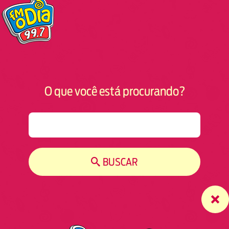
O que você está procurando?
S
e
a
r
BUSCAR
c
h