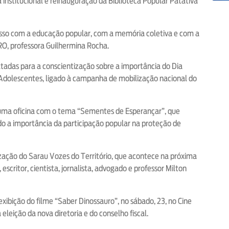
a institucional e reinauguração da Biblioteca Popular Patativa
isso com a educação popular, com a memória coletiva e com a
RO, professora Guilhermina Rocha.
das para a conscientização sobre a importância do Dia
 Adolescentes, ligado à campanha de mobilização nacional do
 uma oficina com o tema “Sementes de Esperançar”, que
 a importância da participação popular na proteção de
zação do Sarau Vozes do Território, que acontece na próxima
critor, cientista, jornalista, advogado e professor Milton
bição do filme “Saber Dinossauro”, no sábado, 23, no Cine
leição da nova diretoria e do conselho fiscal.