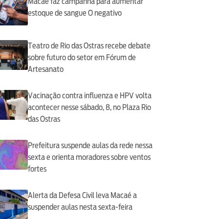
Macaé faz campanha para aumentar
estoque de sangue O negativo
Teatro de Rio das Ostras recebe debate
sobre futuro do setor em Fórum de
Artesanato
Vacinação contra influenza e HPV volta
acontecer nesse sábado, 8, no Plaza Rio
das Ostras
Prefeitura suspende aulas da rede nessa
sexta e orienta moradores sobre ventos
fortes
Alerta da Defesa Civil leva Macaé a
suspender aulas nesta sexta-feira