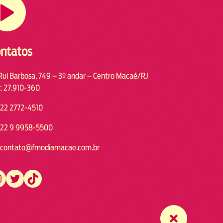
ntatos
Rui Barbosa, 749 – 3º andar – Centro Macaé/RJ
: 27.910-360
22 2772-4510
22 9 9958-5500
contato@fmodiamacae.com.br
https://twitter.com/fmodia.macae/
https://www.tiktok.com/@fmodia.macae