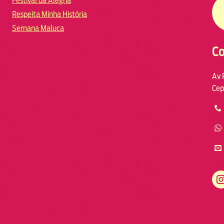
Festival da Alegria
Respeita Minha História
Semana Maluca
Co
Av 
Cep
https://www.instagram.com/fmodia.macae/