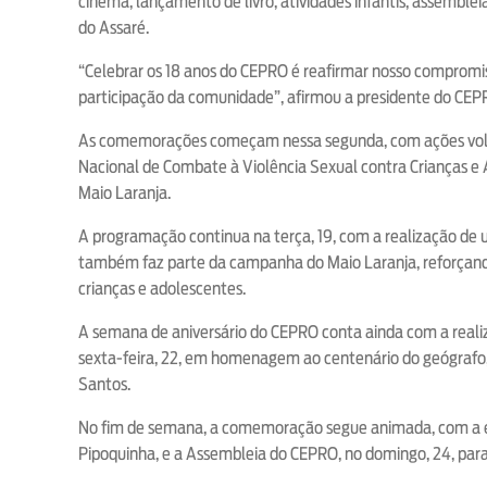
cinema, lançamento de livro, atividades infantis, assemblei
do Assaré.
“Celebrar os 18 anos do CEPRO é reafirmar nosso comprom
participação da comunidade”, afirmou a presidente do CEP
As comemorações começam nessa segunda, com ações volta
Nacional de Combate à Violência Sexual contra Crianças e
Maio Laranja.
A programação continua na terça, 19, com a realização de
também faz parte da campanha do Maio Laranja, reforçando
crianças e adolescentes.
A semana de aniversário do CEPRO conta ainda com a reali
sexta-feira, 22, em homenagem ao centenário do geógrafo, es
Santos.
No fim de semana, a comemoração segue animada, com a exi
Pipoquinha, e a Assembleia do CEPRO, no domingo, 24, para e