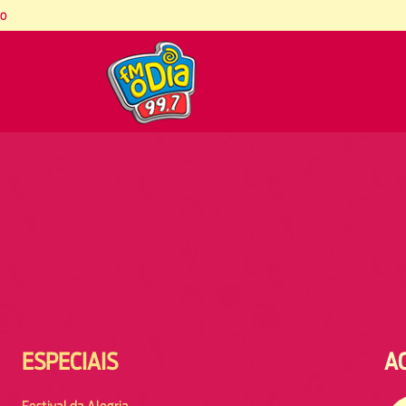
co
ESPECIAIS
A