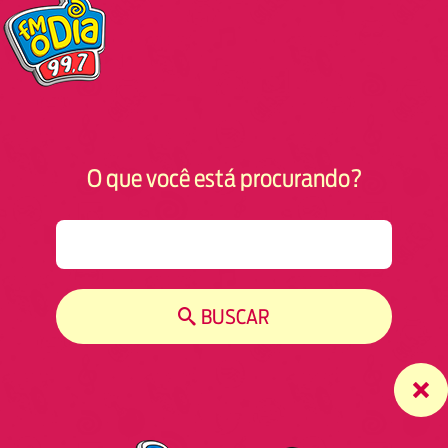
O que você está procurando?
S
e
a
r
BUSCAR
c
h