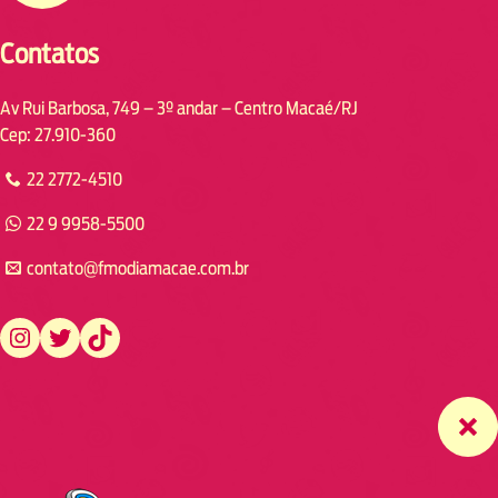
Contatos
Av Rui Barbosa, 749 – 3º andar – Centro Macaé/RJ
Cep: 27.910-360
22 2772-4510
22 9 9958-5500
contato@fmodiamacae.com.br
https://www.instagram.com/fmodia.macae/
https://twitter.com/fmodia.macae/
https://www.tiktok.com/@fmodia.macae