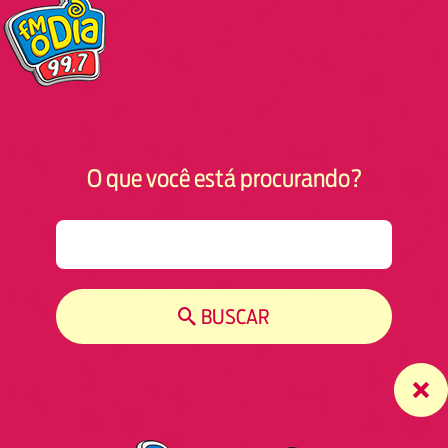
O que você está procurando?
S
e
a
r
BUSCAR
c
h