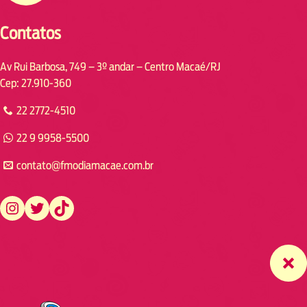
Contatos
Av Rui Barbosa, 749 – 3º andar – Centro Macaé/RJ
Cep: 27.910-360
22 2772-4510
22 9 9958-5500
contato@fmodiamacae.com.br
https://www.instagram.com/fmodia.macae/
https://twitter.com/fmodia.macae/
https://www.tiktok.com/@fmodia.macae