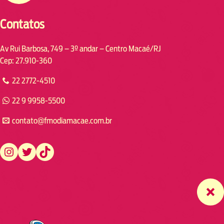
Contatos
Av Rui Barbosa, 749 – 3º andar – Centro Macaé/RJ
Cep: 27.910-360
22 2772-4510
22 9 9958-5500
contato@fmodiamacae.com.br
https://www.instagram.com/fmodia.macae/
https://twitter.com/fmodia.macae/
https://www.tiktok.com/@fmodia.macae