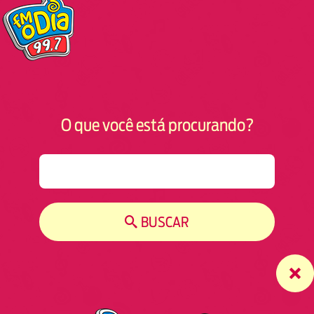
O que você está procurando?
S
e
a
r
BUSCAR
c
h