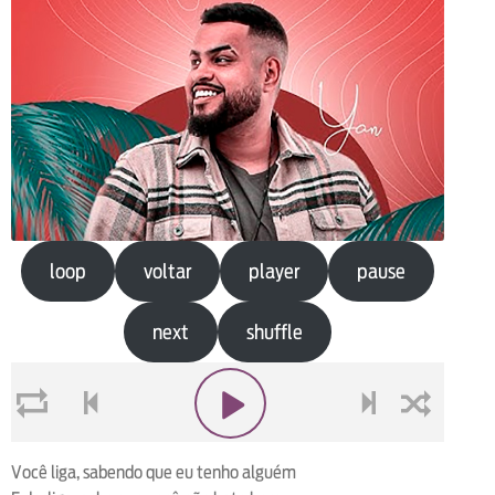
loop
voltar
player
pause
next
shuffle
loop
voltar
play
next
shuffle
Você liga, sabendo que eu tenho alguém