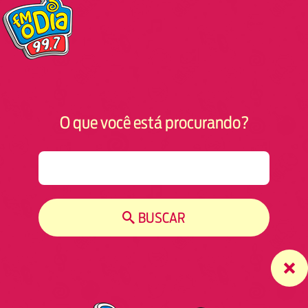
O que você está procurando?
S
e
a
r
BUSCAR
c
h