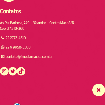
Contatos
Av Rui Barbosa, 749 – 3º andar – Centro Macaé/RJ
Cep: 27.910-360
22 2772-4510
22 9 9958-5500
contato@fmodiamacae.com.br
https://www.instagram.com/fmodia.macae/
https://twitter.com/fmodia.macae/
https://www.tiktok.com/@fmodia.macae