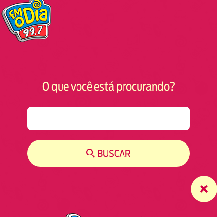
O que você está procurando?
S
e
a
r
BUSCAR
c
h