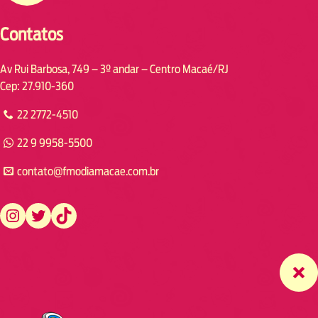
Contatos
Av Rui Barbosa, 749 – 3º andar – Centro Macaé/RJ
Cep: 27.910-360
22 2772-4510
22 9 9958-5500
contato@fmodiamacae.com.br
https://www.instagram.com/fmodia.macae/
https://twitter.com/fmodia.macae/
https://www.tiktok.com/@fmodia.macae