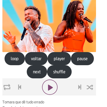
loop
voltar
player
pause
next
shuffle
loop
voltar
play
next
shuffle
Tomara que dê tudo errado