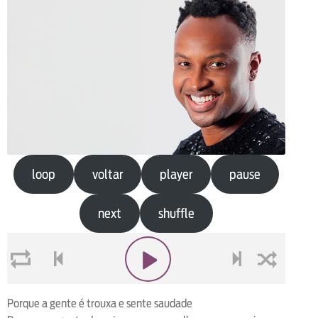
loop
voltar
player
pause
next
shuffle
loop
voltar
play
next
shuffle
Porque a gente é trouxa e sente saudade