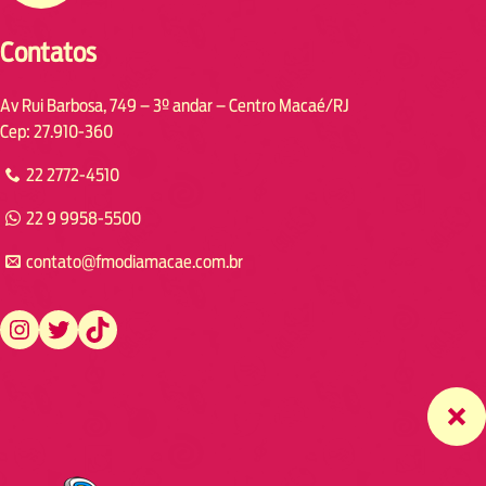
Contatos
Av Rui Barbosa, 749 – 3º andar – Centro Macaé/RJ
Cep: 27.910-360
22 2772-4510
22 9 9958-5500
contato@fmodiamacae.com.br
https://www.instagram.com/fmodia.macae/
https://twitter.com/fmodia.macae/
https://www.tiktok.com/@fmodia.macae