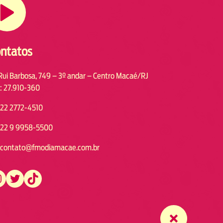
ntatos
Rui Barbosa, 749 – 3º andar – Centro Macaé/RJ
: 27.910-360
22 2772-4510
22 9 9958-5500
contato@fmodiamacae.com.br
https://twitter.com/fmodia.macae/
https://www.tiktok.com/@fmodia.macae