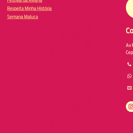
Festival da Alegria
Respeita Minha História
Semana Maluca
Co
Av 
Cep
https://www.instagram.com/fmodia.macae/