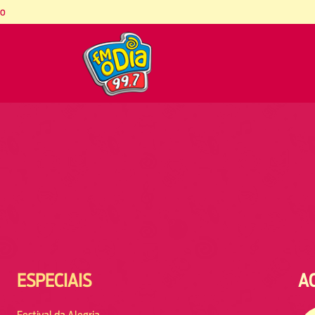
co
ESPECIAIS
A