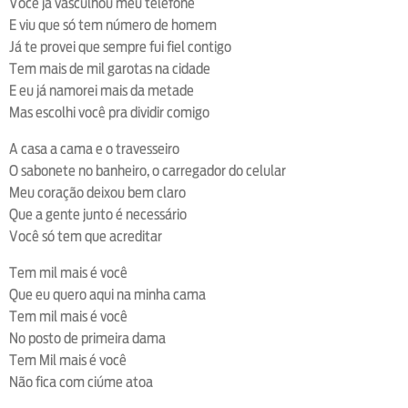
Você já vasculhou meu telefone
E viu que só tem número de homem
Já te provei que sempre fui fiel contigo
Tem mais de mil garotas na cidade
E eu já namorei mais da metade
Mas escolhi você pra dividir comigo
A casa a cama e o travesseiro
O sabonete no banheiro, o carregador do celular
Meu coração deixou bem claro
Que a gente junto é necessário
Você só tem que acreditar
Tem mil mais é você
Que eu quero aqui na minha cama
Tem mil mais é você
No posto de primeira dama
Tem Mil mais é você
Não fica com ciúme atoa