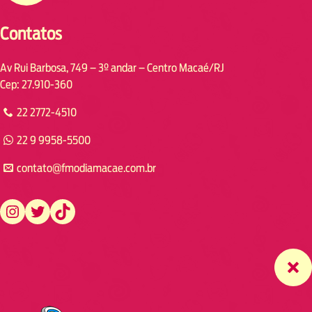
Contatos
Av Rui Barbosa, 749 – 3º andar – Centro Macaé/RJ
Cep: 27.910-360
22 2772-4510
22 9 9958-5500
contato@fmodiamacae.com.br
https://www.instagram.com/fmodia.macae/
https://twitter.com/fmodia.macae/
https://www.tiktok.com/@fmodia.macae