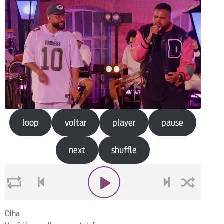
loop
voltar
player
pause
next
shuffle
loop
voltar
play
next
shuffle
Olha