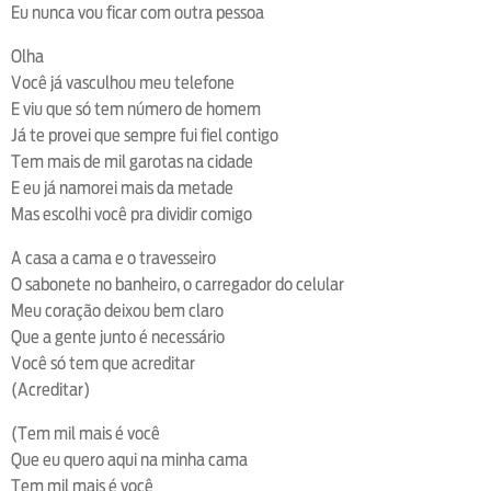
Eu nunca vou ficar com outra pessoa
Olha
Você já vasculhou meu telefone
E viu que só tem número de homem
Já te provei que sempre fui fiel contigo
Tem mais de mil garotas na cidade
E eu já namorei mais da metade
Mas escolhi você pra dividir comigo
A casa a cama e o travesseiro
O sabonete no banheiro, o carregador do celular
Meu coração deixou bem claro
Que a gente junto é necessário
Você só tem que acreditar
(Acreditar)
(Tem mil mais é você
Que eu quero aqui na minha cama
Tem mil mais é você