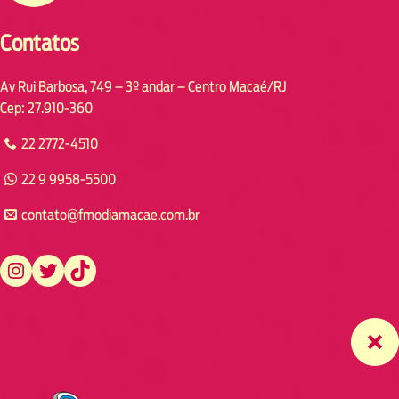
Contatos
Av Rui Barbosa, 749 – 3º andar – Centro Macaé/RJ
Cep: 27.910-360
22 2772-4510
22 9 9958-5500
contato@fmodiamacae.com.br
https://www.instagram.com/fmodia.macae/
https://twitter.com/fmodia.macae/
https://www.tiktok.com/@fmodia.macae