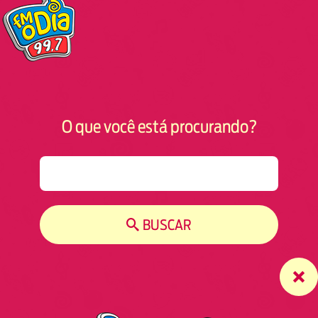
O que você está procurando?
S
e
a
r
BUSCAR
c
h