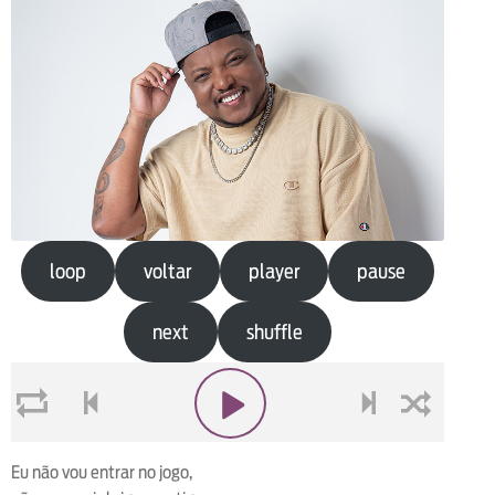
loop
voltar
player
pause
next
shuffle
loop
voltar
play
next
shuffle
Eu não vou entrar no jogo,