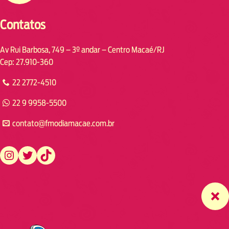
Contatos
Av Rui Barbosa, 749 – 3º andar – Centro Macaé/RJ
Cep: 27.910-360
22 2772-4510
22 9 9958-5500
contato@fmodiamacae.com.br
https://www.instagram.com/fmodia.macae/
https://twitter.com/fmodia.macae/
https://www.tiktok.com/@fmodia.macae