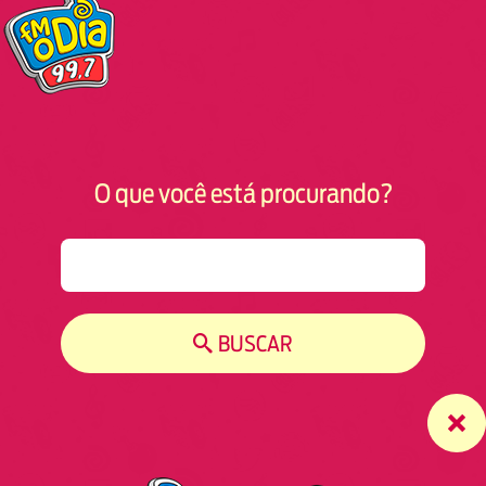
O que você está procurando?
S
e
a
r
BUSCAR
c
h