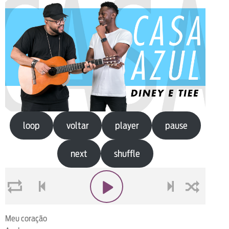
loop
voltar
player
pause
next
shuffle
loop
voltar
play
next
shuffle
Meu coração