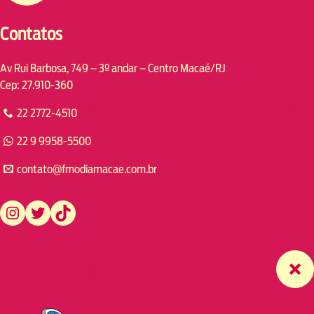
Contatos
Av Rui Barbosa, 749 – 3º andar – Centro Macaé/RJ
Cep: 27.910-360
22 2772-4510
22 9 9958-5500
contato@fmodiamacae.com.br
https://www.instagram.com/fmodia.macae/
https://twitter.com/fmodia.macae/
https://www.tiktok.com/@fmodia.macae