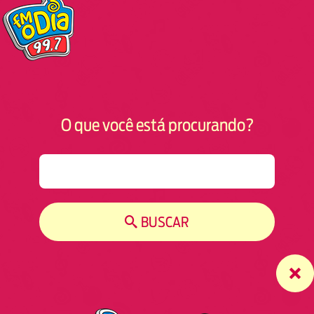
O que você está procurando?
S
e
a
r
BUSCAR
c
h