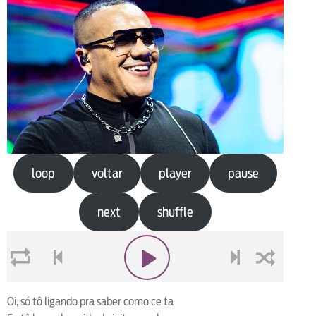
loop
voltar
player
pause
next
shuffle
loop
voltar
play
next
shuffle
Oi, só tô ligando pra saber como ce ta