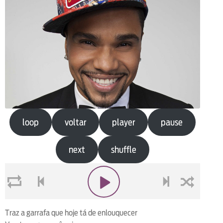
loop
voltar
player
pause
next
shuffle
loop
voltar
play
next
shuffle
Traz a garrafa que hoje tá de enlouquecer