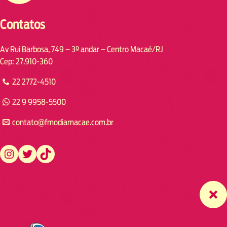
Contatos
Av Rui Barbosa, 749 – 3º andar – Centro Macaé/RJ
Cep: 27.910-360
22 2772-4510
22 9 9958-5500
contato@fmodiamacae.com.br
https://www.instagram.com/fmodia.macae/
https://twitter.com/fmodia.macae/
https://www.tiktok.com/@fmodia.macae