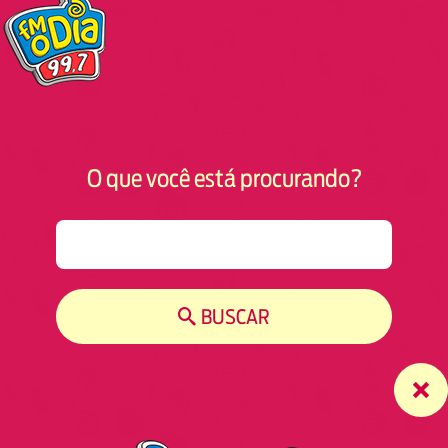
O que você está procurando?
S
e
a
r
BUSCAR
c
h