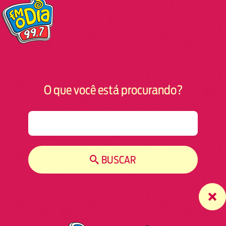
O que você está procurando?
S
e
a
r
BUSCAR
c
h