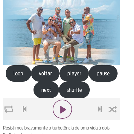
loop
voltar
player
pause
next
shuffle
loop
voltar
play
next
shuffle
Resistimos bravamente a turbulência de uma vida à dois