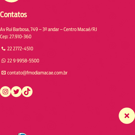
Contatos
Av Rui Barbosa, 749 – 3º andar – Centro Macaé/RJ
Cep: 27.910-360
22 2772-4510
22 9 9958-5500
contato@fmodiamacae.com.br
https://www.instagram.com/fmodia.macae/
https://twitter.com/fmodia.macae/
https://www.tiktok.com/@fmodia.macae