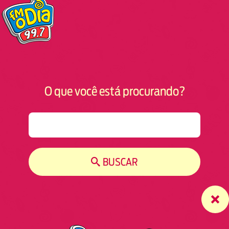
O que você está procurando?
S
e
a
r
BUSCAR
c
h