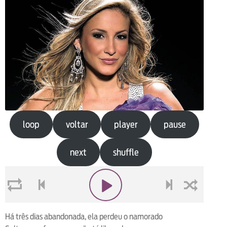
loop
voltar
player
pause
next
shuffle
loop
voltar
play
next
shuffle
Há três dias abandonada, ela perdeu o namorado