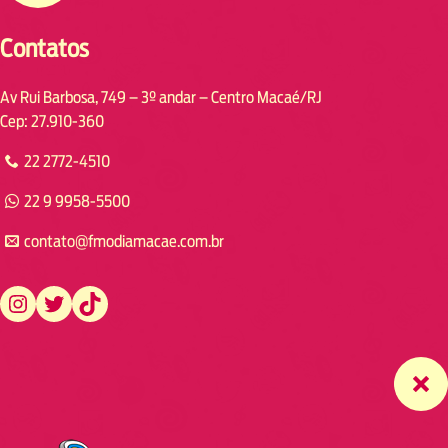
Contatos
Av Rui Barbosa, 749 – 3º andar – Centro Macaé/RJ
Cep: 27.910-360
22 2772-4510
22 9 9958-5500
contato@fmodiamacae.com.br
https://www.instagram.com/fmodia.macae/
https://twitter.com/fmodia.macae/
https://www.tiktok.com/@fmodia.macae