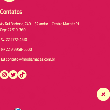
Contatos
Av Rui Barbosa, 749 – 3º andar – Centro Macaé/RJ
Cep: 27.910-360
22 2772-4510
22 9 9958-5500
contato@fmodiamacae.com.br
https://www.instagram.com/fmodia.macae/
https://twitter.com/fmodia.macae/
https://www.tiktok.com/@fmodia.macae