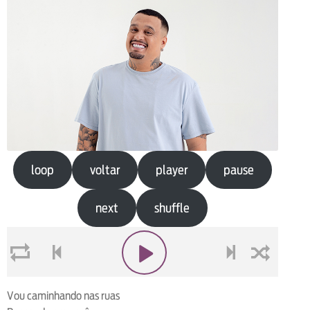
loop
voltar
player
pause
next
shuffle
loop
voltar
play
next
shuffle
Vou caminhando nas ruas