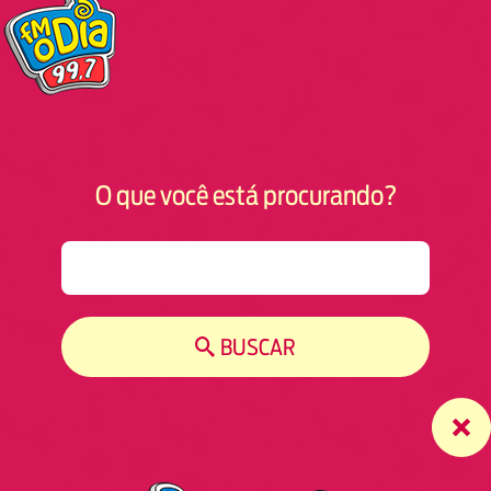
O que você está procurando?
S
e
a
r
BUSCAR
c
h