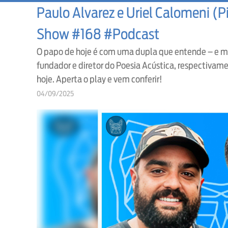
Paulo Alvarez e Uriel Calomeni (
Show #168 #Podcast
O papo de hoje é com uma dupla que entende – e mui
fundador e diretor do Poesia Acústica, respectivam
hoje. Aperta o play e vem conferir!
04/09/2025