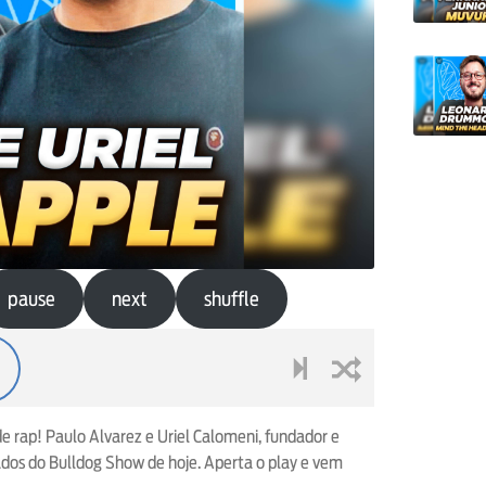
pause
next
shuffle
next
shuffle
 rap! Paulo Alvarez e Uriel Calomeni, fundador e
ados do Bulldog Show de hoje. Aperta o play e vem