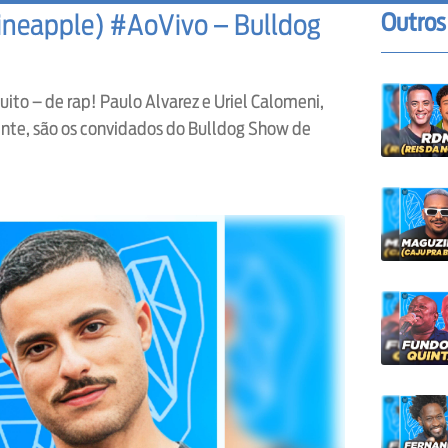
Outros
Pineapple) #AoVivo – Bulldog
to – de rap! Paulo Alvarez e Uriel Calomeni,
ente, são os convidados do Bulldog Show de