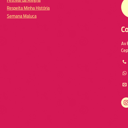
Festival da Alegria
Respeita Minha História
Semana Maluca
Co
Av 
Cep
https://www.instagram.com/fmodia.macae/