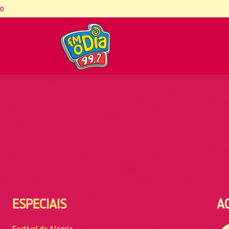
co
ESPECIAIS
A