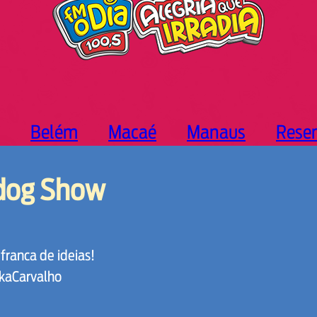
Belém
Macaé
Manaus
Rese
dog Show
franca de ideias!
kaCarvalho