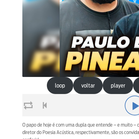
loop
voltar
player
loop
voltar
play
O papo de hoje é com uma dupla que entende – e muito – de
diretor do Poesia Acústica, respectivamente, são os convid