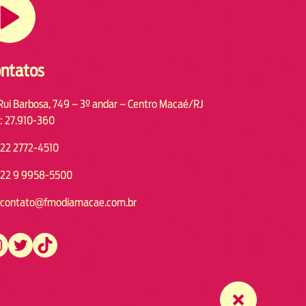
ntatos
Rui Barbosa, 749 – 3º andar – Centro Macaé/RJ
: 27.910-360
22 2772-4510
22 9 9958-5500
contato@fmodiamacae.com.br
https://twitter.com/fmodia.macae/
https://www.tiktok.com/@fmodia.macae