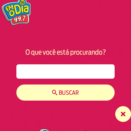
O que você está procurando?
S
e
a
r
BUSCAR
c
h