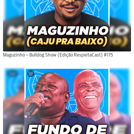
Maguzinho – Bulldog Show (Edição RespeitaCast) #175