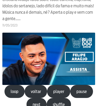
ídolos do sertanejo, lado difícil da fama e muito mais!
Música nunca é demais, né? Aperta o play e vem com
a gente……
11/05/2023
loop
voltar
player
pause
next
shuffle