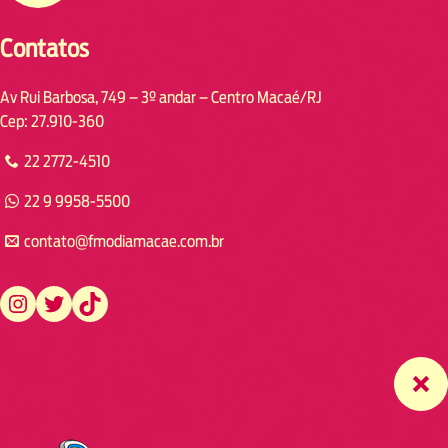
Contatos
Av Rui Barbosa, 749 – 3º andar – Centro Macaé/RJ
Cep: 27.910-360
22 2772-4510
22 9 9958-5500
contato@fmodiamacae.com.br
https://www.instagram.com/fmodia.macae/
https://twitter.com/fmodia.macae/
https://www.tiktok.com/@fmodia.macae