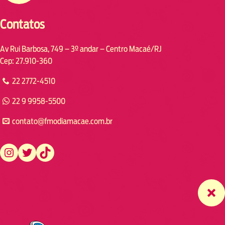
Contatos
Av Rui Barbosa, 749 – 3º andar – Centro Macaé/RJ
Cep: 27.910-360
22 2772-4510
22 9 9958-5500
contato@fmodiamacae.com.br
https://www.instagram.com/fmodia.macae/
https://twitter.com/fmodia.macae/
https://www.tiktok.com/@fmodia.macae