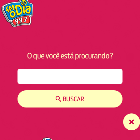
O que você está procurando?
S
e
a
r
BUSCAR
c
h