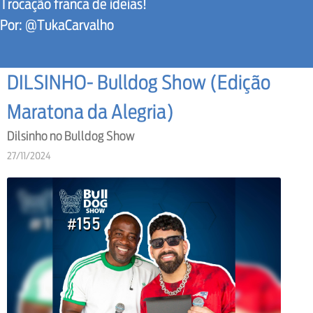
Trocação franca de ideias!
Por: @TukaCarvalho
DILSINHO- Bulldog Show (Edição
Maratona da Alegria)
Dilsinho no Bulldog Show
27/11/2024