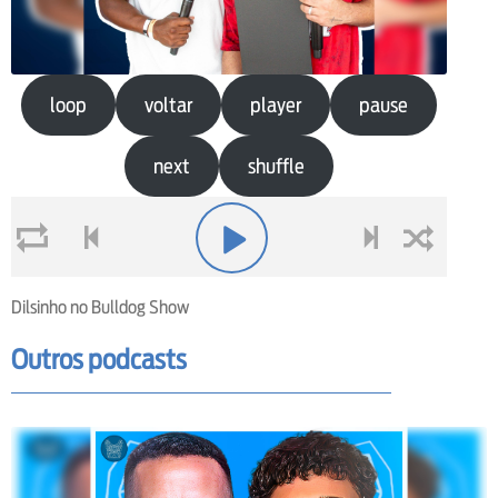
loop
voltar
player
pause
next
shuffle
loop
voltar
play
next
shuffle
Dilsinho no Bulldog Show
Outros podcasts