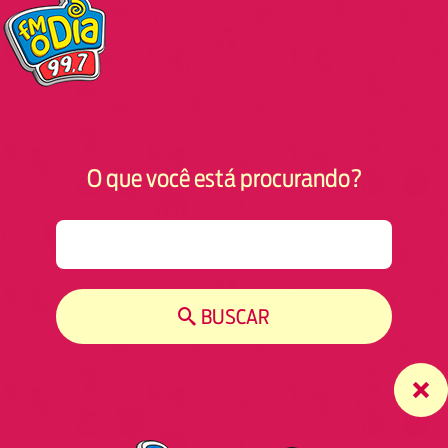
O que você está procurando?
S
e
a
r
BUSCAR
c
h