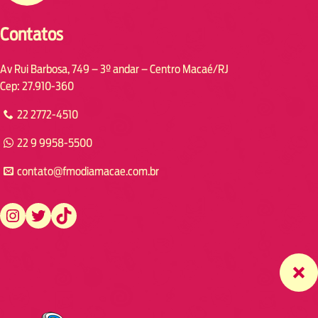
Contatos
Av Rui Barbosa, 749 – 3º andar – Centro Macaé/RJ
Cep: 27.910-360
22 2772-4510
22 9 9958-5500
contato@fmodiamacae.com.br
https://www.instagram.com/fmodia.macae/
https://twitter.com/fmodia.macae/
https://www.tiktok.com/@fmodia.macae