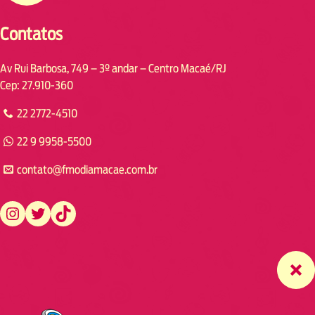
Contatos
Av Rui Barbosa, 749 – 3º andar – Centro Macaé/RJ
Cep: 27.910-360
22 2772-4510
22 9 9958-5500
contato@fmodiamacae.com.br
https://www.instagram.com/fmodia.macae/
https://twitter.com/fmodia.macae/
https://www.tiktok.com/@fmodia.macae