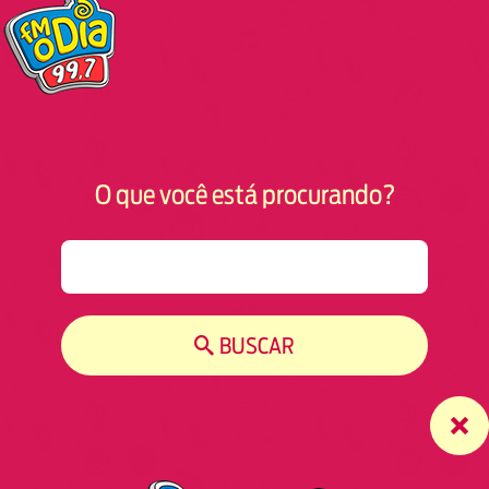
O que você está procurando?
S
e
a
r
BUSCAR
c
h