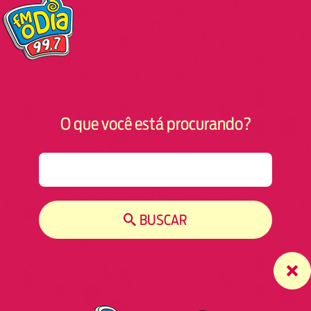
O que você está procurando?
S
e
a
r
BUSCAR
c
h