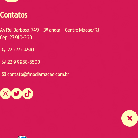
Contatos
Av Rui Barbosa, 749 – 3º andar – Centro Macaé/RJ
Cep: 27.910-360
22 2772-4510
22 9 9958-5500
contato@fmodiamacae.com.br
https://www.instagram.com/fmodia.macae/
https://twitter.com/fmodia.macae/
https://www.tiktok.com/@fmodia.macae