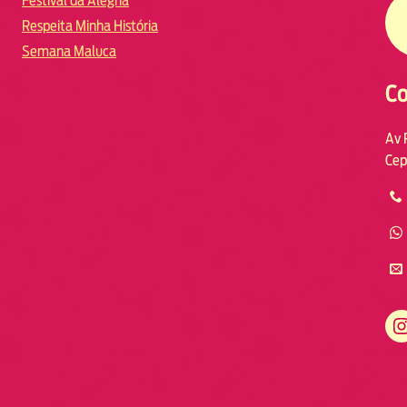
Festival da Alegria
Respeita Minha História
Semana Maluca
Co
Av 
Cep
https://www.instagram.com/fmodia.macae/