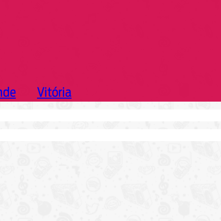
nde
Vitória