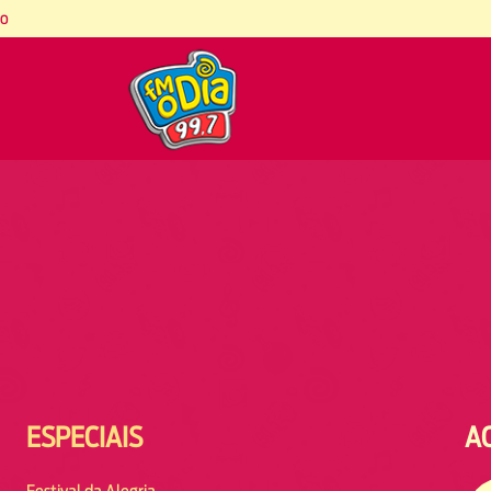
co
ESPECIAIS
A