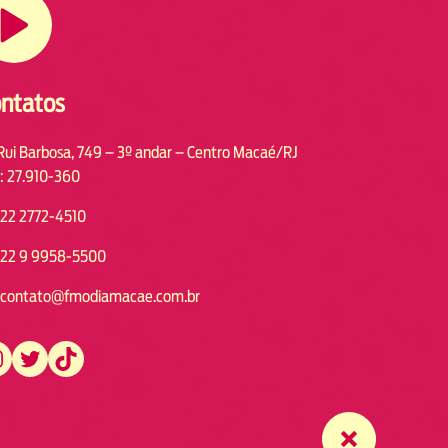
ntatos
Rui Barbosa, 749 – 3º andar – Centro Macaé/RJ
: 27.910-360
22 2772-4510
22 9 9958-5500
contato@fmodiamacae.com.br
https://twitter.com/fmodia.macae/
https://www.tiktok.com/@fmodia.macae