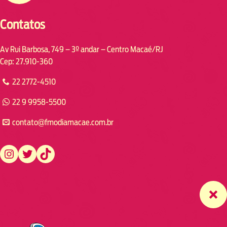
Contatos
Av Rui Barbosa, 749 – 3º andar – Centro Macaé/RJ
Cep: 27.910-360
22 2772-4510
22 9 9958-5500
contato@fmodiamacae.com.br
https://www.instagram.com/fmodia.macae/
https://twitter.com/fmodia.macae/
https://www.tiktok.com/@fmodia.macae