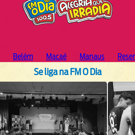
Belém
Macaé
Manaus
Rese
Se liga na FM O Dia