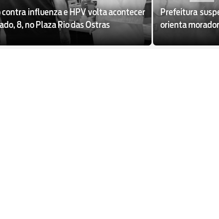
 contra influenza e HPV volta acontecer
Prefeitura susp
do, 8, no Plaza Rio das Ostras
orienta morador