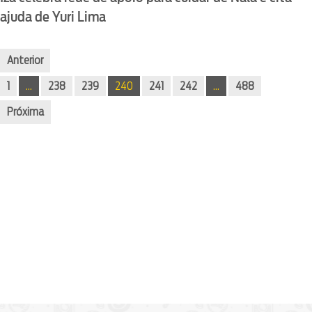
ajuda de Yuri Lima
Anterior
1
…
238
239
240
241
242
…
488
Próxima