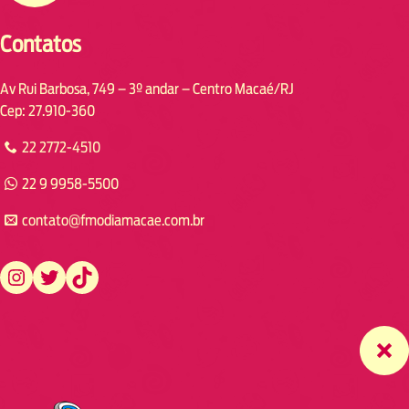
Contatos
Av Rui Barbosa, 749 – 3º andar – Centro Macaé/RJ
Cep: 27.910-360
22 2772-4510
22 9 9958-5500
contato@fmodiamacae.com.br
https://www.instagram.com/fmodia.macae/
https://twitter.com/fmodia.macae/
https://www.tiktok.com/@fmodia.macae