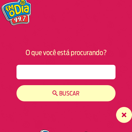
O que você está procurando?
S
e
a
r
BUSCAR
c
h