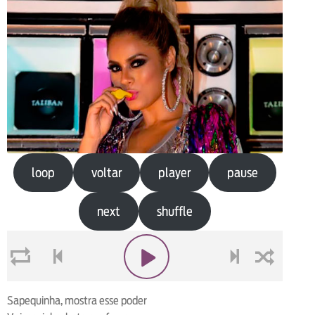
loop
voltar
player
pause
next
shuffle
loop
voltar
play
next
shuffle
Sapequinha, mostra esse poder