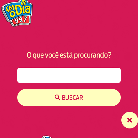
O que você está procurando?
S
e
a
r
BUSCAR
c
h