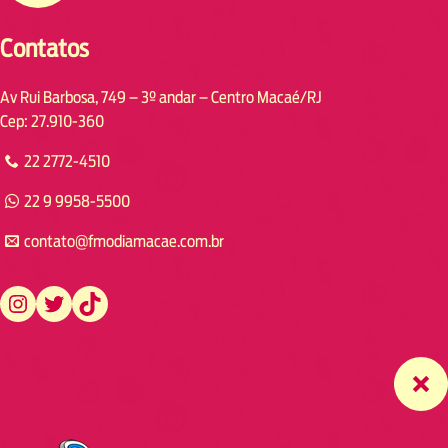
Contatos
Av Rui Barbosa, 749 – 3º andar – Centro Macaé/RJ
Cep: 27.910-360
22 2772-4510
22 9 9958-5500
contato@fmodiamacae.com.br
https://www.instagram.com/fmodia.macae/
https://twitter.com/fmodia.macae/
https://www.tiktok.com/@fmodia.macae