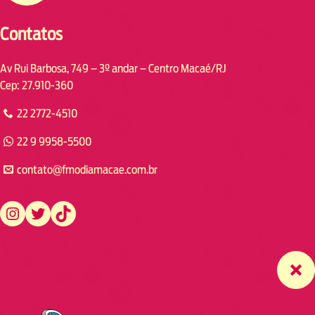
Contatos
Av Rui Barbosa, 749 – 3º andar – Centro Macaé/RJ
Cep: 27.910-360
22 2772-4510
22 9 9958-5500
contato@fmodiamacae.com.br
https://www.instagram.com/fmodia.macae/
https://twitter.com/fmodia.macae/
https://www.tiktok.com/@fmodia.macae