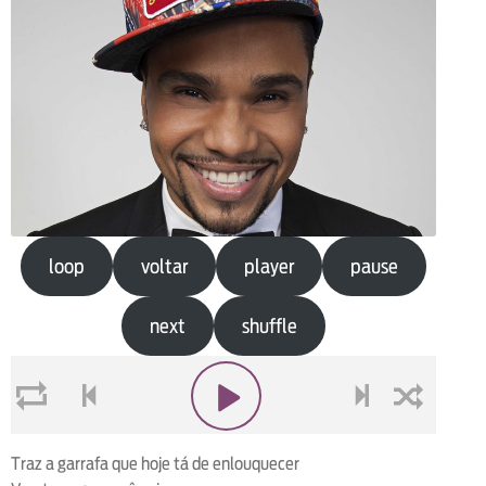
loop
voltar
player
pause
next
shuffle
loop
voltar
play
next
shuffle
Traz a garrafa que hoje tá de enlouquecer