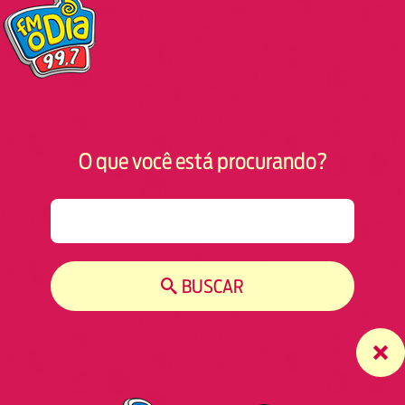
O que você está procurando?
S
e
a
r
BUSCAR
c
h